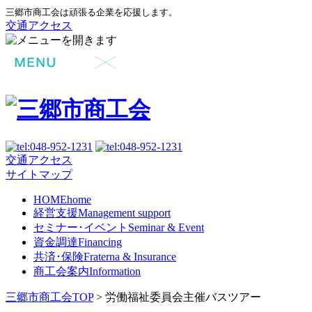
三郷市商工会は頑張る企業を応援します。
交通アクセス
交通アクセス
サイトマップ
HOME
home
経営支援
Management support
セミナー･イベント
Seminar & Event
資金調達
Financing
共済･保険
Fraterna & Insurance
商工会案内
Information
三郷市商工会TOP
>
労働福祉委員会主催バスツアー