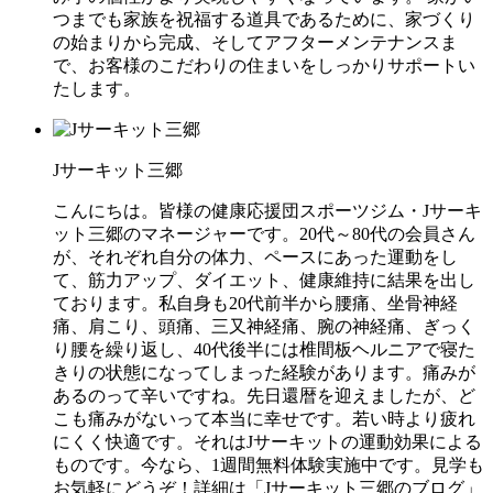
つまでも家族を祝福する道具であるために、家づくり
の始まりから完成、そしてアフターメンテナンスま
で、お客様のこだわりの住まいをしっかりサポートい
たします。
Jサーキット三郷
こんにちは。皆様の健康応援団スポーツジム・Jサーキ
ット三郷のマネージャーです。20代～80代の会員さん
が、それぞれ自分の体力、ペースにあった運動をし
て、筋力アップ、ダイエット、健康維持に結果を出し
ております。私自身も20代前半から腰痛、坐骨神経
痛、肩こり、頭痛、三又神経痛、腕の神経痛、ぎっく
り腰を繰り返し、40代後半には椎間板ヘルニアで寝た
きりの状態になってしまった経験があります。痛みが
あるのって辛いですね。先日還暦を迎えましたが、ど
こも痛みがないって本当に幸せです。若い時より疲れ
にくく快適です。それはJサーキットの運動効果による
ものです。今なら、1週間無料体験実施中です。見学も
お気軽にどうぞ！詳細は「Jサーキット三郷のブログ」