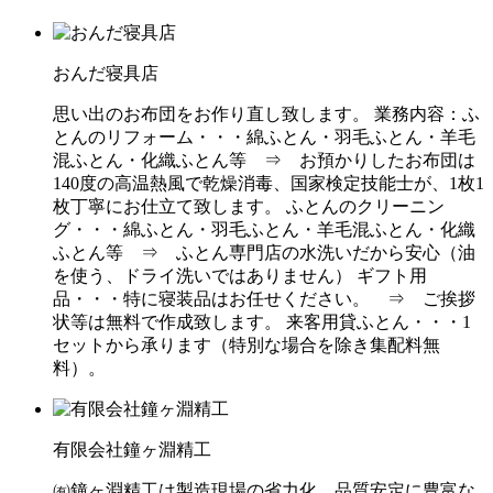
おんだ寝具店
思い出のお布団をお作り直し致します。 業務内容：ふ
とんのリフォーム・・・綿ふとん・羽毛ふとん・羊毛
混ふとん・化織ふとん等 ⇒ お預かりしたお布団は
140度の高温熱風で乾燥消毒、国家検定技能士が、1枚1
枚丁寧にお仕立て致します。 ふとんのクリーニン
グ・・・綿ふとん・羽毛ふとん・羊毛混ふとん・化織
ふとん等 ⇒ ふとん専門店の水洗いだから安心（油
を使う、ドライ洗いではありません） ギフト用
品・・・特に寝装品はお任せください。 ⇒ ご挨拶
状等は無料で作成致します。 来客用貸ふとん・・・1
セットから承ります（特別な場合を除き集配料無
料）。
有限会社鐘ヶ淵精工
㈲鐘ヶ淵精工は製造現場の省力化、品質安定に豊富な