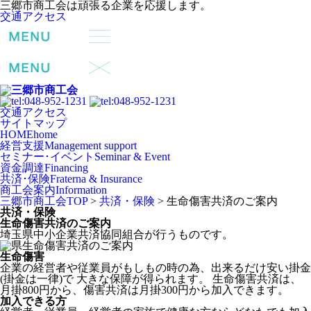
三郷市商工会は頑張る企業を応援します。
交通アクセス
交通アクセス
サイトマップ
HOME
home
経営支援
Management support
セミナー･イベント
Seminar & Event
資金調達
Financing
共済･保険
Fraterna & Insurance
商工会案内
Information
三郷市商工会TOP
>
共済・保険
>
生命傷害共済のご案内
共済・保険
生命傷害共済のご案内
埼玉県中小企業共済協同組合が行うものです。
生命傷害
企業の経営者や従業員がもしもの時の為、出来るだけ安い掛金
(掛金は一律)で 大きな保障が得られます。 生命傷害共済は、
月掛
800円
から、傷害共済は月掛
300円
から加入できます。
加入できる方