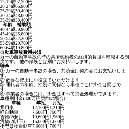
15-19歳
97,500円
20-24歳
66,900円
25-29歳
59,400円
30-34歳
48,000円
35-39歳
38,400円
年齢
補助額
40-44歳
30,900円
45-49歳
25,800円
50-54歳
22,200円
55-59歳
20,700円
60-64歳
19,800円
自動車事故費用共済
万一の自動車事故の時の共済契約者の経済的負担を軽減する制
度です。 他の保険とは別にお支払いします。
特色
① 万一の自動車事故の場合、共済金は契約者にお支払いしま
す。
② 必要な費用にお役立ていただけます。
③ 運転者の年齢、性別に関係なく車種ごとに掛金は同じで
す。
④ 事業者の場合には、掛金はすべて損金処理ができます。
車種別掛金(300万円契約の場合)
車種
年払
月払
乘用車
12,100円
1,210円
軽自動車
7,600円
760円
貨物(2t超)
19,600円
1,960円
貨物(2t以下)
16,600円
1,660円
小型貨物自動車
7,600円
760円