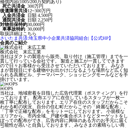
補償内容(1005/200万契約あり)
死亡共済金
300万円
後遺障害共済
12~300万円
入金共済金
日額 4,500円
通院共済金
日額 2,250円
対物担保特約
30,000円
車事故特約
30,000円
取扱詳細はこちら
さいたま共済:埼玉県中小企業共済協同組合|【公式HP】
会員のご紹介
株式会社 末広工業
当社はダクトの製造から販売、取り付け（施工管理）までを一
貫して行っている会社です。 製造と施工が一貫してできます
ので日々お客様から受注させていただいております。 みなさ
まが普段目にする建物やお出かけになるような場所など広く知
られる高層ビル、テーマパーク、ショッピングモールなどを手
掛けています。
㈱OPS
当社は、地域密着を目指した広告代理業（ポスティング）を行
っております。 配布エリアに在住しているスタッフが一枚一
枚丁寧に配布しております。エリア在住のスタッフだからこそ
わかる町の状況、自分の住む町だからこその「綺麗な配布」、
「丁寧で正確な配布」をモットーにしております。 小規模な
エリアから、市内全域、戸建や集合ポストなどターゲットをし
ぼっての配布ができ、広告内容に興味のある方のお手元に届く
可能性が高いと自負しております。 みなさまの素晴らしい商