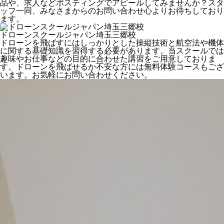
品や、求人などポスティングでアピールしてみませんか？スタ
ッフ一同、みなさまからのお問い合わせ心よりお待ちしており
ます。
ドローンスクールジャパン埼玉三郷校
ドローンを飛ばすにはしっかりとした操縦技術と航空法や機体
に関する基礎知識を習得する必要があります。当スクールでは
趣味やお仕事などの目的に合わせた講習をご用意しておりま
す。ドローンを飛ばせるか不安な方には無料体験コースもござ
います。お気軽にお問い合わせください。