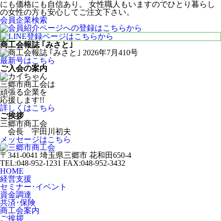
にも価格にも自信あり。 女性職人もいますのでひとり暮らし
の女性の方も安心してご注文下さい。
会員企業検索
商工会報誌 ｢みさと｣
最新号はこちら
ご入会の案内
三郷市商工会は
頑張る企業を
応援します!!
詳しくはこちら
ご挨拶
三郷市商工会
会長 宇田川初夫
メッセージはこちら
〒341-0041 埼玉県三郷市 花和田650-4
TEL:048-952-1231 FAX:048-952-3432
HOME
経営支援
セミナー･イベント
資金調達
共済･保険
商工会案内
ご挨拶