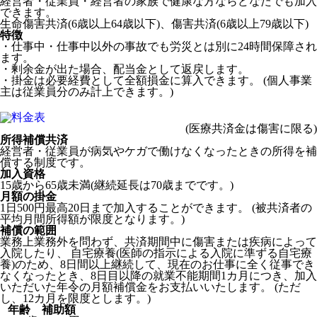
経営者・従業員・経営者の家族で健康な方ならどなたでも加入
できます。
生命傷害共済(6歳以上64歳以下)、傷害共済(6歳以上79歳以下)
特徴
・仕事中・仕事中以外の事故でも労災とは別に24時間保障され
ます。
・剰余金が出た場合、配当金として返戻します。
・掛金は必要経費として全額損金に算入できます。 (個人事業
主は従業員分のみ計上できます。)
(医療共済金は傷害に限る)
所得補償共済
経営者・従業員が病気やケガで働けなくなったときの所得を補
償する制度です。
加入資格
15歳から65歳未満(継続延長は70歳までです。)
月額の掛金
1日
500円
最高20日まで加入することができます。 (被共済者の
平均月間所得額が限度となります。)
補償の範囲
業務上業務外を問わず、共済期間中に傷害または疾病によって
入院したり、 自宅療養(医師の指示による入院に準ずる自宅療
養)のため、8日間以上継続して、現在のお仕事に全く従事でき
なくなったとき、8日目以降の就業不能期間1カ月につき、加入
いただいた年令の月額補償金をお支払いいたします。 (ただ
し、12カ月を限度とします。)
年齢
補助額