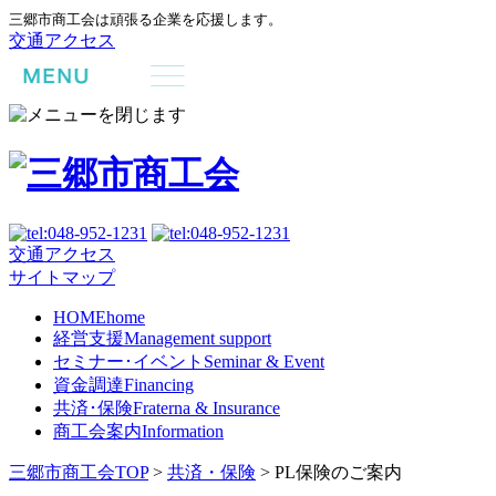
三郷市商工会は頑張る企業を応援します。
交通アクセス
交通アクセス
サイトマップ
HOME
home
経営支援
Management support
セミナー･イベント
Seminar & Event
資金調達
Financing
共済･保険
Fraterna & Insurance
商工会案内
Information
三郷市商工会TOP
>
共済・保険
>
PL保険のご案内