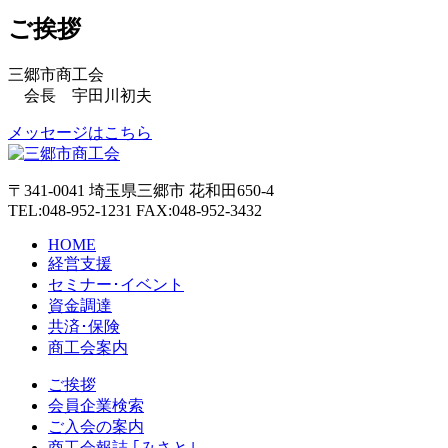
ご挨拶
三郷市商工会
会長 宇田川初夫
メッセージはこちら
〒341-0041 埼玉県三郷市 花和田650-4
TEL:048-952-1231 FAX:048-952-3432
HOME
経営支援
セミナー･イベント
資金調達
共済･保険
商工会案内
ご挨拶
会員企業検索
ご入会の案内
商工会報誌 ｢みさと｣