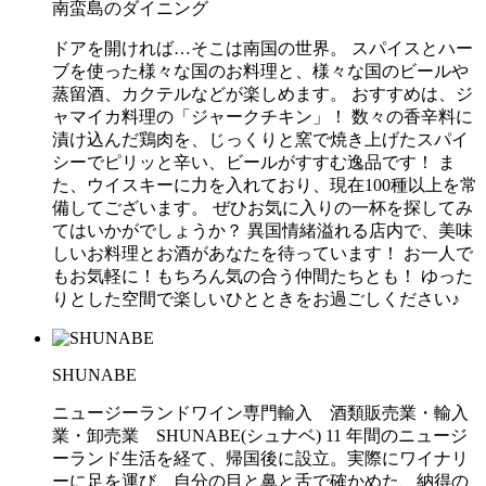
南蛮島のダイニング
ドアを開ければ…そこは南国の世界。 スパイスとハー
ブを使った様々な国のお料理と、様々な国のビールや
蒸留酒、カクテルなどが楽しめます。 おすすめは、ジ
ャマイカ料理の「ジャークチキン」！ 数々の香辛料に
漬け込んだ鶏肉を、じっくりと窯で焼き上げたスパイ
シーでピリッと辛い、ビールがすすむ逸品です！ ま
た、ウイスキーに力を入れており、現在100種以上を常
備してございます。 ぜひお気に入りの一杯を探してみ
てはいかがでしょうか？ 異国情緒溢れる店内で、美味
しいお料理とお酒があなたを待っています！ お一人で
もお気軽に！もちろん気の合う仲間たちとも！ ゆった
りとした空間で楽しいひとときをお過ごしください♪
SHUNABE
ニュージーランドワイン専門輸入 酒類販売業・輸入
業・卸売業 SHUNABE(シュナベ) 11 年間のニュージ
ーランド生活を経て、帰国後に設立。実際にワイナリ
ーに足を運び、自分の目と鼻と舌で確かめた、納得の