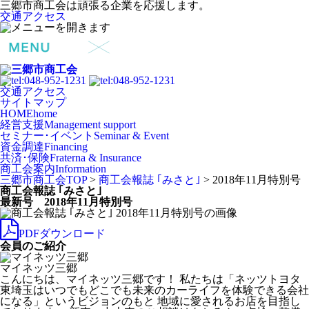
三郷市商工会は頑張る企業を応援します。
交通アクセス
交通アクセス
サイトマップ
HOME
home
経営支援
Management support
セミナー･イベント
Seminar & Event
資金調達
Financing
共済･保険
Fraterna & Insurance
商工会案内
Information
三郷市商工会TOP
>
商工会報誌 ｢みさと｣
>
2018年11月特別号
商工会報誌 ｢みさと｣
最新号 2018年11月特別号
PDFダウンロード
会員のご紹介
マイネッツ三郷
こんにちは、マイネッツ三郷です！ 私たちは「ネッツトヨタ
東埼玉はいつでもどこでも未来のカーライフを体験できる会社
になる」というビジョンのもと 地域に愛されるお店を目指し