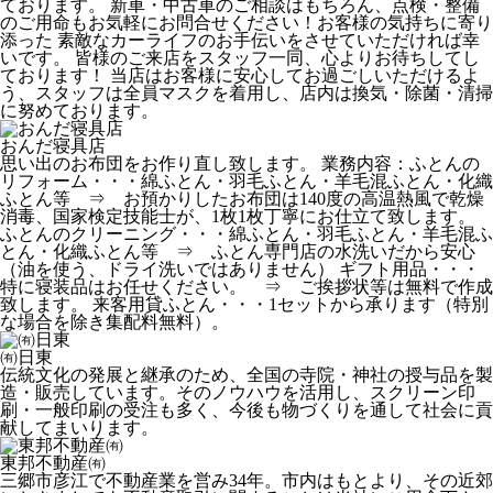
ております。 新車・中古車のご相談はもちろん、点検・整備
のご用命もお気軽にお問合せください！お客様の気持ちに寄り
添った 素敵なカーライフのお手伝いをさせていただければ幸
いです。 皆様のご来店をスタッフ一同、心よりお待ちしてし
ております！ 当店はお客様に安心してお過ごしいただけるよ
う、スタッフは全員マスクを着用し、店内は換気・除菌・清掃
に努めております。
おんだ寝具店
思い出のお布団をお作り直し致します。 業務内容：ふとんの
リフォーム・・・綿ふとん・羽毛ふとん・羊毛混ふとん・化織
ふとん等 ⇒ お預かりしたお布団は140度の高温熱風で乾燥
消毒、国家検定技能士が、1枚1枚丁寧にお仕立て致します。
ふとんのクリーニング・・・綿ふとん・羽毛ふとん・羊毛混ふ
とん・化織ふとん等 ⇒ ふとん専門店の水洗いだから安心
（油を使う、ドライ洗いではありません） ギフト用品・・・
特に寝装品はお任せください。 ⇒ ご挨拶状等は無料で作成
致します。 来客用貸ふとん・・・1セットから承ります（特別
な場合を除き集配料無料）。
㈲日東
伝統文化の発展と継承のため、全国の寺院・神社の授与品を製
造・販売しています。そのノウハウを活用し、スクリーン印
刷・一般印刷の受注も多く、今後も物づくりを通して社会に貢
献してまいります。
東邦不動産㈲
三郷市彦江で不動産業を営み34年。市内はもとより、その近郊