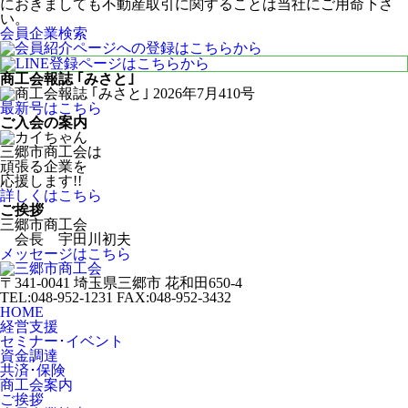
におきましても不動産取引に関することは当社にご用命下さ
い。
会員企業検索
商工会報誌 ｢みさと｣
最新号はこちら
ご入会の案内
三郷市商工会は
頑張る企業を
応援します!!
詳しくはこちら
ご挨拶
三郷市商工会
会長 宇田川初夫
メッセージはこちら
〒341-0041 埼玉県三郷市 花和田650-4
TEL:048-952-1231 FAX:048-952-3432
HOME
経営支援
セミナー･イベント
資金調達
共済･保険
商工会案内
ご挨拶