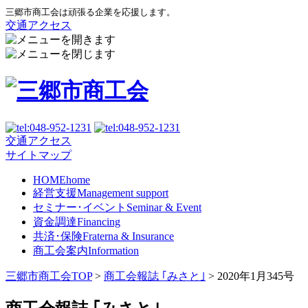
三郷市商工会は頑張る企業を応援します。
交通アクセス
交通アクセス
サイトマップ
HOME
home
経営支援
Management support
セミナー･イベント
Seminar & Event
資金調達
Financing
共済･保険
Fraterna & Insurance
商工会案内
Information
三郷市商工会TOP
>
商工会報誌 ｢みさと｣
>
2020年1月345号