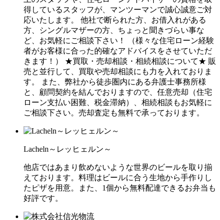
得しているスタッフが、マンツーマンで誠心誠意ご対
応いたします。 他社で断られた方、お借入れがある
方、シングルマザーの方、ちょっと聞きづらい事な
ど、お気軽にご相談下さい！ （様々な住宅ローン経験
者がお客様に合った的確なアドバイスをさせていただ
きます！） ★買取・売却相談・相続相談について★ 販
売と並行して、買取や売却相談にも力を入れておりま
す。 また、弊社から徒歩圏内にある弁護士事務所様
と、顧問契約を結んでおりますので、任意売却（住宅
ローン支払い困難、税金滞納）、相続相談もお気軽に
ご相談下さい。売却査定も無料で承っております。
Lacheln～レッヒェルン～
他店ではあまり飲めないような世界のビールを取り揃
えております。料理はビールに合う生地から手作りし
たピザを用意。また、1個から無料配達できるお弁当も
好評です。