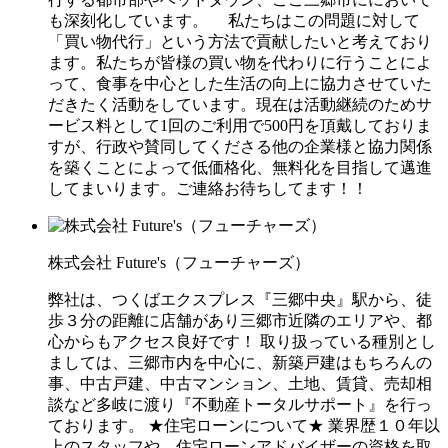
も深刻化しています。 私たちはこの問題に対して
「買い物代行」という方法で貢献したいと考えており
ます。私たちが皆様の買い物を代わりに行うことによ
って、食事を中心とした生活の向上に協力させていた
だきたく活動をしています。現在は活動継続のためサ
ービス料として1回のご利用で500円を頂戴しておりま
すが、行政や賛同してくださる他の企業様と協力関係
を築くことによって低価格化、無料化を目指して邁進
してまいります。ご連絡お待ちしてます！！
株式会社 Future's（フューチャーズ）
弊社は、つくばエクスプレス『三郷中央』駅から、徒
歩３分の距離に店舗があり三郷市近隣のエリアや、都
心からもアクセス良好です！ 取り扱っている種別とし
ましては、三郷市内を中心に、新築戸建はもちろんの
事、中古戸建、中古マンション、土地、賃貸、売却相
談など多岐に渡り『不動産トータルサポート』を行っ
ております。 ★住宅ローンについて★ 業界歴１０年以
上のスタッフや、住宅ローンアドバイザーの資格を取