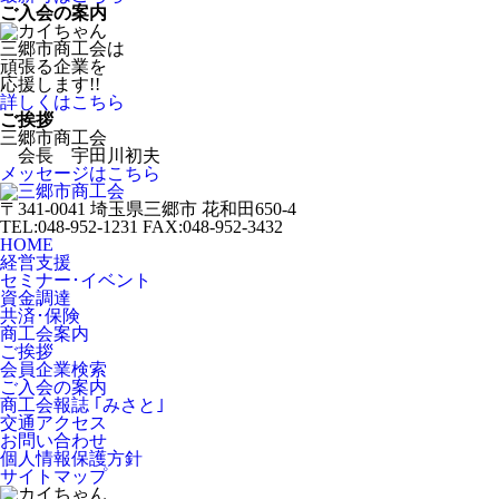
ご入会の案内
三郷市商工会は
頑張る企業を
応援します!!
詳しくはこちら
ご挨拶
三郷市商工会
会長 宇田川初夫
メッセージはこちら
〒341-0041 埼玉県三郷市 花和田650-4
TEL:048-952-1231 FAX:048-952-3432
HOME
経営支援
セミナー･イベント
資金調達
共済･保険
商工会案内
ご挨拶
会員企業検索
ご入会の案内
商工会報誌 ｢みさと｣
交通アクセス
お問い合わせ
個人情報保護方針
サイトマップ