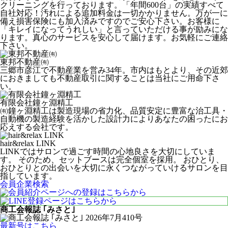
クリーニングを行っております。「年間600台」の実績すべて
自社対応！汚れによる追加料金は一切かかりません。万が一に
備え損害保険にも加入済みですのでご安心下さい。お客様に
「キレイになってうれしい」と言っていただける事が励みにな
ります。真心のサービスを安心して届けます。お気軽にご連絡
下さい。
東邦不動産㈲
三郷市彦江で不動産業を営み34年。市内はもとより、その近郊
におきましても不動産取引に関することは当社にご用命下さ
い。
有限会社鐘ヶ淵精工
㈲鐘ヶ淵精工は製造現場の省力化、品質安定に豊富な治工具・
自動機の製造経験を活かした設計力によりあなたの困ったにお
応えする会社です。
hair&relax LINK
LINKではサロンで過ごす時間の心地良さを大切にしていま
す。 そのため、セットブースは完全個室を採用。 おひとり、
おひとりとの出会いを大切に永くつながっていけるサロンを目
指しています。
会員企業検索
商工会報誌 ｢みさと｣
最新号はこちら