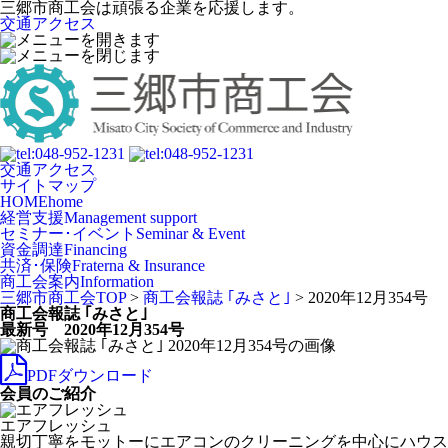
三郷市商工会は頑張る企業を応援します。
交通アクセス
交通アクセス
サイトマップ
HOME
home
経営支援
Management support
セミナー･イベント
Seminar & Event
資金調達
Financing
共済･保険
Fraterna & Insurance
商工会案内
Information
三郷市商工会TOP
>
商工会報誌 ｢みさと｣
>
2020年12月354号
商工会報誌 ｢みさと｣
最新号 2020年12月354号
PDFダウンロード
会員のご紹介
エアフレッシュ
親切丁寧をモットーにエアコンのクリーニングを中心にハウス