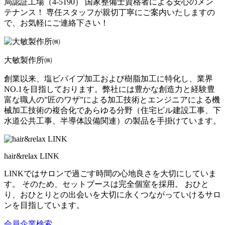
局認証工場（4-5190） 国家整備士資格者による安心のメン
テナンス！ 専任スタッフが親切丁寧にご案内いたしますの
で、お気軽にご連絡下さい！
大敏製作所㈱
創業以来、塩ビパイプ加工および樹脂加工に特化し、業界
NO.1を目指しております。弊社には豊かな創造力と経験豊
富な職人の”匠のワザ”による加工技術とエンジニアによる機
械加工技術の複合化であらゆる分野（住宅ビル建設工事、下
水道公共工事、半導体設備関連）の製品を手掛けています。
hair&relax LINK
LINKではサロンで過ごす時間の心地良さを大切にしていま
す。 そのため、セットブースは完全個室を採用。 おひと
り、おひとりとの出会いを大切に永くつながっていけるサロ
ンを目指しています。
会員企業検索