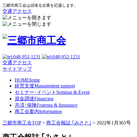
三郷市商工会は頑張る企業を応援します。
交通アクセス
交通アクセス
サイトマップ
HOME
home
経営支援
Management support
セミナー･イベント
Seminar & Event
資金調達
Financing
共済･保険
Fraterna & Insurance
商工会案内
Information
三郷市商工会TOP
>
商工会報誌 ｢みさと｣
>
2022年1月365号