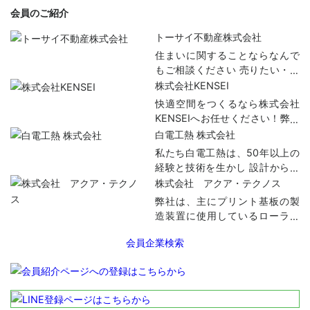
会員のご紹介
トーサイ不動産株式会社
住まいに関することならなんで
もご相談ください 売りたい・買
いたい・貸したい・借りたい・
株式会社KENSEI
直したい 三郷市内はモチロンそ
快適空間をつくるなら株式会社
れ以外でも 経験豊富なスタッフ
KENSEIへお任せください！弊社
が親切丁寧に対応させていただ
は、官公庁をはじめとする公共
白電工熱 株式会社
きます！
施設や大型ビル、商業施設から
私たち白電工熱は、50年以上の
小さな店舗まで、幅広く内装設
経験と技術を生かし 設計から製
備工事を手掛けています。ま
造、施工までをトータルエンジ
株式会社 アクア・テクノス
た、商業施設などで手掛けた技
ニアリングする 塗装設備専門の
弊社は、主にプリント基板の製
術を生かし、ご家庭、小規模事
メーカーです。 お客様のニーズ
造装置に使用しているローラー
務所を対象とした壁掛型エアコ
に合わせ、大小様々な設備設計
シャフトの製造加工と、両面隔
ンなど豊富なラインナップでお
を1から行います。 環境に配慮し
会員企業検索
膜式圧力計の製造販売をしてお
部屋の広さやスタイルに合わせ
た設備製造を提供するために
ります。金属加工は、主にФ２０
たものを設置施工致します。ご
日々研究し、新しい提案をてい
程度までのSUS材、チタン材、
く当たり前に得られている快適
ます！ 日本空気清浄協会の経営
SS材の加工を得意としておりま
で居心地の良い店舗・オフィス
力向上設備証明書取得も行って
す。両面隔膜式圧力計は、弊社
などの屋内空間は、空調設備や