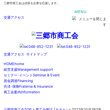
三郷市商工会は頑張る企業を応援します。
交通アクセス
交通アクセス
サイトマップ
HOME
home
経営支援
Management support
セミナー･イベント
Seminar & Event
資金調達
Financing
共済･保険
Fraterna & Insurance
商工会案内
Information
三郷市商工会TOP
>
商工会報誌 ｢みさと｣
>
2023年10月383号