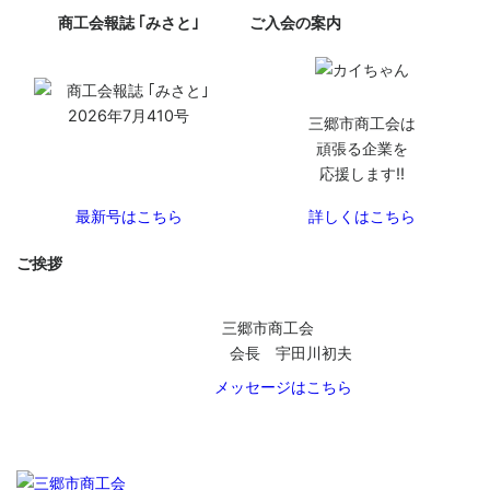
います。
独自の製品で販売依頼、装置メ
給排水設備があって初めて得る
商工会報誌 ｢みさと｣
ご入会の案内
ーカー様から好評を頂いており
事が出来ます。人々が快適に過
ます。
ごせる空間設備の設計・施工か
ら、管理までトータルにサポー
ト致します。
三郷市商工会は
頑張る企業を
応援します!!
最新号はこちら
詳しくはこちら
ご挨拶
三郷市商工会
会長 宇田川初夫
メッセージはこちら