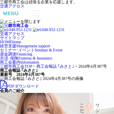
三郷市商工会は頑張る企業を応援します。
交通アクセス
交通アクセス
サイトマップ
HOME
home
経営支援
Management support
セミナー･イベント
Seminar & Event
資金調達
Financing
共済･保険
Fraterna & Insurance
商工会案内
Information
三郷市商工会TOP
>
商工会報誌 ｢みさと｣
>
2024年4月387号
商工会報誌 ｢みさと｣
最新号 2024年4月387号
PDFダウンロード
会員のご紹介