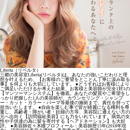
Liberta（リベルタ）
三郷の美容室Liberta(リベルタ)は、あなたの強いこだわりと理
想を叶えるため、【お客様のご要望をとことん丁寧に汲み取る
事】を何よりも大切にしています。 ●どうすればお客様により
ご満足いただけるか考えた結果、お客様と美容師が完全1対1の
【マンツーマンシステム】を徹底。あなたの髪質やご希望をし
っかり把握した1人の美容師が、カウンセリング・シャンプ
ー・カット・カラー・パーマ等最後の施術まで、責任を持って
担当いたします。 ●自由を楽しむ事で皆が綺麗になる権利を尊
重し、高齢者・障がい者・妊婦の方等、美容院に通えない方の
元へ出向く【訪問福祉美容】にも力をいれています。病気の女
性や子供達の為に髪を寄付する【ヘアドネーション】も大好
評。 ●美容師佐々木瞳プロフィール：美容師歴15年(2018年現