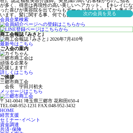
在)。認定福祉美容介護師。美意識の高いお客様からのご指名
が多く、得意は再現性の高い美しいヘアカット。【キレイにな
った喜びが美容院を出てからもずーっと続くように】と考えて
次の会員を見る
います。髪に関する事、何でもお気軽にご相談ください。
会員企業検索
商工会報誌 ｢みさと｣
最新号はこちら
ご入会の案内
三郷市商工会は
頑張る企業を
応援します!!
詳しくはこちら
ご挨拶
三郷市商工会
会長 宇田川初夫
メッセージはこちら
〒341-0041 埼玉県三郷市 花和田650-4
TEL:048-952-1231 FAX:048-952-3432
HOME
経営支援
セミナー･イベント
資金調達
共済･保険