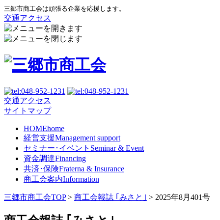
三郷市商工会は頑張る企業を応援します。
交通アクセス
交通アクセス
サイトマップ
HOME
home
経営支援
Management support
セミナー･イベント
Seminar & Event
資金調達
Financing
共済･保険
Fraterna & Insurance
商工会案内
Information
三郷市商工会TOP
>
商工会報誌 ｢みさと｣
>
2025年8月401号