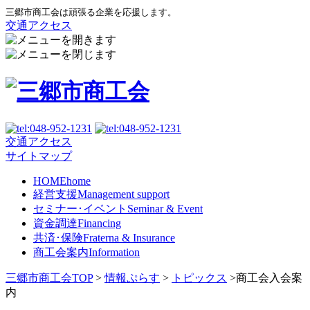
三郷市商工会は頑張る企業を応援します。
交通アクセス
交通アクセス
サイトマップ
HOME
home
経営支援
Management support
セミナー･イベント
Seminar & Event
資金調達
Financing
共済･保険
Fraterna & Insurance
商工会案内
Information
三郷市商工会TOP
>
情報ぷらす
>
トピックス
>
商工会入会案
内