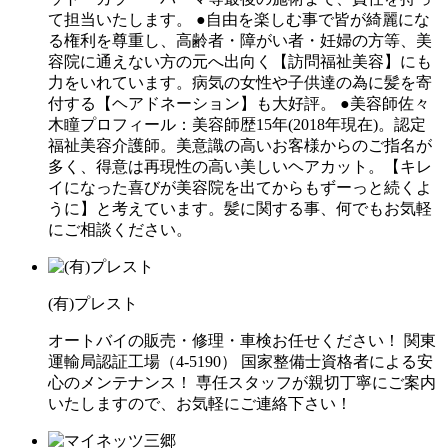
て担当いたします。 ●自由を楽しむ事で皆が綺麗にな
る権利を尊重し、高齢者・障がい者・妊婦の方等、美
容院に通えない方の元へ出向く【訪問福祉美容】にも
力をいれています。病気の女性や子供達の為に髪を寄
付する【ヘアドネーション】も大好評。 ●美容師佐々
木瞳プロフィール：美容師歴15年(2018年現在)。認定
福祉美容介護師。美意識の高いお客様からのご指名が
多く、得意は再現性の高い美しいヘアカット。【キレ
イになった喜びが美容院を出てからもずーっと続くよ
うに】と考えています。髪に関する事、何でもお気軽
にご相談ください。
(有)プレスト
オートバイの販売・修理・車検お任せください！ 関東
運輸局認証工場（4-5190） 国家整備士資格者による安
心のメンテナンス！ 専任スタッフが親切丁寧にご案内
いたしますので、お気軽にご連絡下さい！