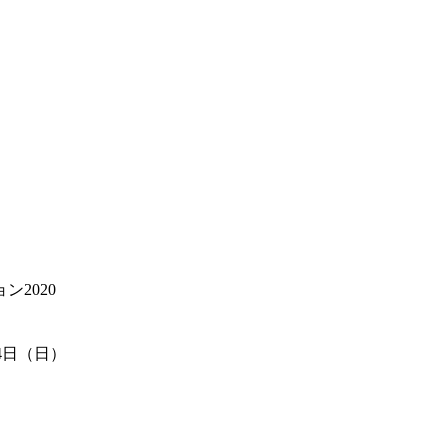
ン2020
14日（日）
近