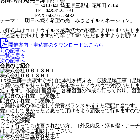
お問い合わせ先
三郷市商工会
〒341-0041 埼玉県三郷市 花和田650-4
TEL:048-952-1231
FAX:048-952-3432
テーマ：「明日へ続く希望の光 みさとイルミネーション」
点灯式典はコロナウイルス感染拡大の影響により中止いたしま
ご迷惑をお掛けしますが何卒ご了承いただきますようお願い申
開催案内・申込書のダウンロードはこちら
前の記事へ
一覧に戻る
次の記事へ
会員のご紹介
株式会社ＯＧＩＳＨＩ
TX線三郷中央駅すぐそばに本社を構える、仮設足場工事（足場
も高い技術を持った職人と長年培ったノウハウで対応いたします
迎えます。 仮設計画図等、各種図面の作成も行っており、図
配食のふれ愛 北葛飾店
ご高齢者様の体に優しく栄養バランスを考えた宅配弁当です。
愛』にして良かったと思って頂けるよう頑張って行きますので
つるみ治療院
どこえ行っても改善されない方、（外反内反・浮き指・アーチ
は、お気軽にご相談して下さい。