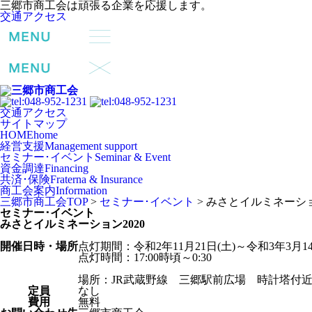
三郷市商工会は頑張る企業を応援します。
交通アクセス
交通アクセス
サイトマップ
HOME
home
経営支援
Management support
セミナー･イベント
Seminar & Event
資金調達
Financing
共済･保険
Fraterna & Insurance
商工会案内
Information
三郷市商工会TOP
>
セミナー･イベント
>
みさとイルミネーショ
セミナー･イベント
みさとイルミネーション2020
開催日時・場所
点灯期間：令和2年11月21日(土)～令和3年3月
点灯時間：17:00時頃～0:30
場所：JR武蔵野線 三郷駅前広場 時計塔付
定員
なし
費用
無料