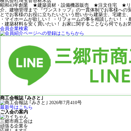
株式会社埼玉菅谷材木店
昭和43年創業 ★建築資材・設備機器販売 ★注文住宅 ★
介、建物管理まで 『ワンストップ』の一貫体制でお客様への
とでお客様のお役に立ちたいという想いから建築士、宅建士
・マイホームが欲しい！ ・リフォームの事を相談したい！ ・
・建築材料を安く買いたい！ お家に関することなら何でもお気軽にご
会員企業検索
商工会報誌 ｢みさと｣
最新号はこちら
ご入会の案内
三郷市商工会は
頑張る企業を
応援します!!