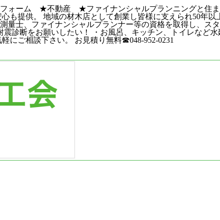
リフォーム ★不動産 ★ファイナンシャルプランニングと住
安心も提供。 地域の材木店として創業し皆様に支えられ50年
、測量士、ファイナンシャルプランナー等の資格を取得し、ス
耐震診断をお願いしたい！ ・お風呂、キッチン、トイレなど水
相談下さい。 お見積り無料☎048-952-0231