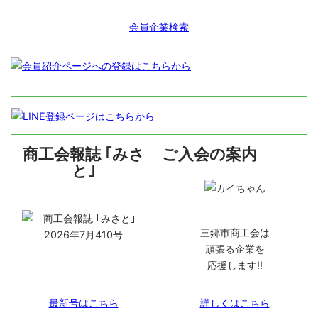
ズにあった最適な仕事を致し
立て致します。 ふとんのクリ
のサイトを見てご来店いただ
ます。
ーニング・・・綿ふとん・羽
いた方、初回のみ10%オフに
会員企業検索
毛ふとん・羊毛混ふとん・化
させていただきます。 また、
織ふとん等 ⇒ ふとん専門
髪を増やすための頭皮のクレ
店の水洗いだから安心（油を
ンジング2,500円（通常
使う、ドライ洗いではありま
4,000円）にて提供していま
せん） ギフト用品・・・特に
す。
寝装品はお任せください。
⇒ ご挨拶状等は無料で作成
致します。 来客用貸ふと
商工会報誌 ｢みさ
ご入会の案内
ん・・・1セットから承ります
と｣
（特別な場合を除き集配料無
料）。
三郷市商工会は
頑張る企業を
応援します!!
最新号はこちら
詳しくはこちら