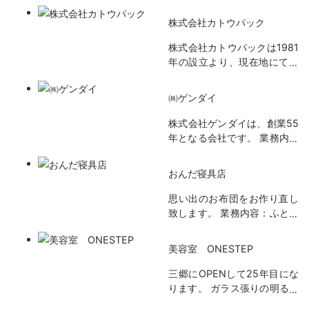
株式会社カトウパック
株式会社カトウパックは1981
年の設立より、現在地にてダ
ンボールケースの製造販売を
続けております。設計から製
㈱ゲンダイ
造加工、発送まですべて弊社
内で行っており、最短でのお
株式会社ゲンダイは、創業55
届けが可能です。地元のお客
年となる会社です。 業務内容
様はもちろんのこと大手企業
は、主に特注木工什器の造作
のご要望にも応えるべく社員
やイベント関連のディスプレ
おんだ寝具店
一丸となって取り組んでおり
イ造作から現場施工撤去工
ます。 どのようなご注文であ
事、店舗内装工事を含めたデ
思い出のお布団をお作り直し
っても最善を尽くし納めさせ
ィスプレイ関連(特注金物/電
致します。 業務内容：ふとん
ていただきますので、お気軽
気/アクリル/経師/シート/塗装
のリフォーム・・・綿ふと
にご相談ください。
仕上など）も含めトータル的
ん・羽毛ふとん・羊毛混ふと
美容室 ONESTEP
にディスプレイの分野で多く
ん・化織ふとん等 ⇒ お預
の納品・納入実績がございま
かりしたお布団は140度の高
三郷にOPENして25年目にな
す。 自社工場設備と自社職人
温熱風で乾燥消毒、国家検定
ります。 ガラス張りの明るい
の確かな技術でお客様のニー
技能士が、1枚1枚丁寧にお仕
アットホームなお店です。 こ