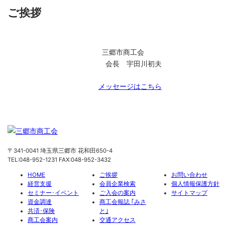
ご挨拶
三郷市商工会
会長 宇田川初夫
メッセージはこちら
〒341-0041 埼玉県三郷市 花和田650-4
TEL:048-952-1231 FAX:048-952-3432
HOME
ご挨拶
お問い合わせ
経営支援
会員企業検索
個人情報保護方針
セミナー･イベント
ご入会の案内
サイトマップ
資金調達
商工会報誌 ｢みさ
共済･保険
と｣
商工会案内
交通アクセス