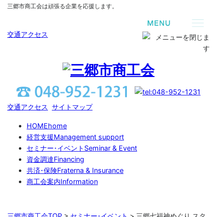
三郷市商工会は頑張る企業を応援します。
交通アクセス
交通アクセス
サイトマップ
HOME
home
経営支援
Management support
セミナー･イベント
Seminar & Event
資金調達
Financing
共済･保険
Fraterna & Insurance
商工会案内
Information
三郷市商工会TOP
>
セミナー･イベント
>
三郷七福神めぐり スタ