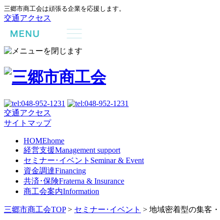
三郷市商工会は頑張る企業を応援します。
交通アクセス
交通アクセス
サイトマップ
HOME
home
経営支援
Management support
セミナー･イベント
Seminar & Event
資金調達
Financing
共済･保険
Fraterna & Insurance
商工会案内
Information
三郷市商工会TOP
>
セミナー･イベント
>
地域密着型の集客・