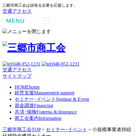
三郷市商工会は頑張る企業を応援します。
交通アクセス
交通アクセス
サイトマップ
HOME
home
経営支援
Management support
セミナー･イベント
Seminar & Event
資金調達
Financing
共済･保険
Fraterna & Insurance
商工会案内
Information
三郷市商工会TOP
>
セミナー･イベント
>
小規模事業者持続
化補助金獲得セミナー