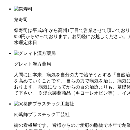
祭寿司
祭寿司は平成6年から高州1丁目で営業させて頂いてお
950円からやっております。お気軽にお越しください。カウンター9
水曜定休日
グレィト漢方薬局
人間には本来、病気を自分の力で治そうとする『自然治
を高めていくことです。 自らの力で病気を治し、病気
おります。 病気になってからの百の治療よりも、基礎
て下さい。 ※湧永製薬商品（キヨーレオピン等）、イ
㈲葛飾プラスチック工芸社
街の看板屋です。 皆様からのご愛顧の賜物で本年で創