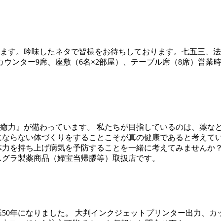
ります。吟味したネタで皆様をお待ちしております。七五三、
席、座敷（6名×2部屋）、テーブル席（8席）営業時間：11:30～14:0
癒力』が備わっています。 私たちが目指しているのは、薬な
にならない体づくりをすることこそが真の健康であると考えて
体力を持ち上げ病気を予防することを一緒に考えてみませんか
スグラ製薬商品（婦宝当帰膠等）取扱店です。
業50年になりました。 大判インクジェットプリンター出力、