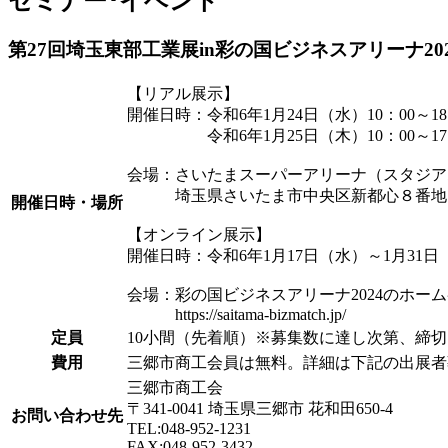
セミナー･イベント
第27回埼玉東部工業展in彩の国ビジネスアリーナ2
【リアル展示】
開催日時：令和6年1月24日（水）10：00～18
令和6年1月25日（木）10：00～17
会場：さいたまスーパーアリーナ（スタジア
埼玉県さいたま市中央区新都心８番地
開催日時・場所
【オンライン展示】
開催日時：令和6年1月17日（水）～1月31日
会場：彩の国ビジネスアリーナ2024のホー
https://saitama-bizmatch.jp/
定員
10小間（先着順）※募集数に達し次第、締
費用
三郷市商工会員は無料。詳細は下記の出展者
三郷市商工会
〒341-0041 埼玉県三郷市 花和田650-4
お問い合わせ先
TEL:048-952-1231
FAX:048-952-3432