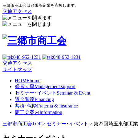
三郷市商工会は頑張る企業を応援します。
交通アクセス
交通アクセス
サイトマップ
HOME
home
経営支援
Management support
セミナー･イベント
Seminar & Event
資金調達
Financing
共済･保険
Fraterna & Insurance
商工会案内
Information
三郷市商工会TOP
>
セミナー･イベント
>
第27回埼玉東部工業