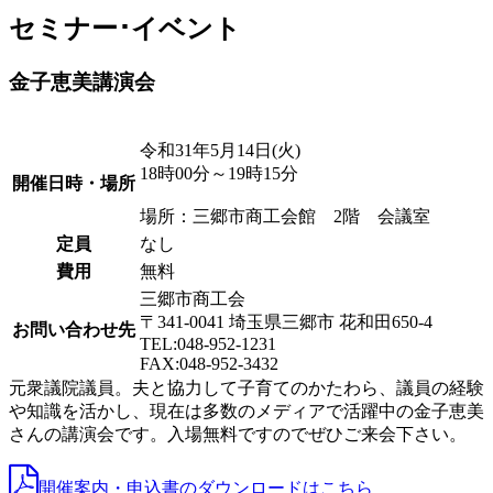
セミナー･イベント
金子恵美講演会
令和31年5月14日(火)
18時00分～19時15分
開催日時・場所
場所：三郷市商工会館 2階 会議室
定員
なし
費用
無料
三郷市商工会
〒341-0041 埼玉県三郷市 花和田650-4
お問い合わせ先
TEL:048-952-1231
FAX:048-952-3432
元衆議院議員。夫と協力して子育てのかたわら、議員の経験
や知識を活かし、現在は多数のメディアで活躍中の金子恵美
さんの講演会です。入場無料ですのでぜひご来会下さい。
開催案内・申込書のダウンロードはこちら