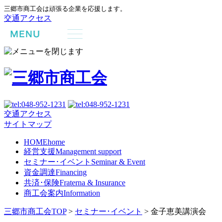
三郷市商工会は頑張る企業を応援します。
交通アクセス
交通アクセス
サイトマップ
HOME
home
経営支援
Management support
セミナー･イベント
Seminar & Event
資金調達
Financing
共済･保険
Fraterna & Insurance
商工会案内
Information
三郷市商工会TOP
>
セミナー･イベント
>
金子恵美講演会