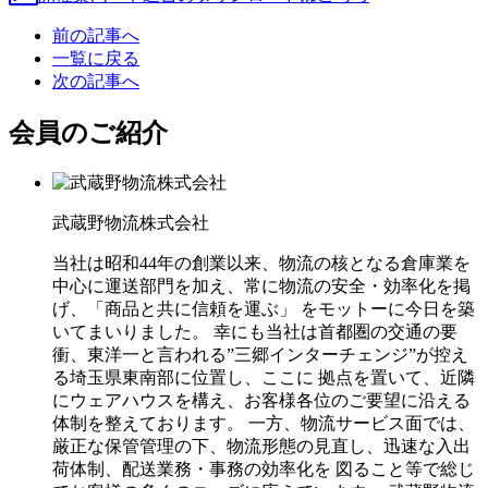
前の記事へ
一覧に戻る
次の記事へ
会員のご紹介
武蔵野物流株式会社
当社は昭和44年の創業以来、物流の核となる倉庫業を
中心に運送部門を加え、常に物流の安全・効率化を掲
げ、「商品と共に信頼を運ぶ」 をモットーに今日を築
いてまいりました。 幸にも当社は首都圏の交通の要
衝、東洋一と言われる”三郷インターチェンジ”が控え
る埼玉県東南部に位置し、ここに 拠点を置いて、近隣
にウェアハウスを構え、お客様各位のご要望に沿える
体制を整えております。 一方、物流サービス面では、
厳正な保管管理の下、物流形態の見直し、迅速な入出
荷体制、配送業務・事務の効率化を 図ること等で総じ