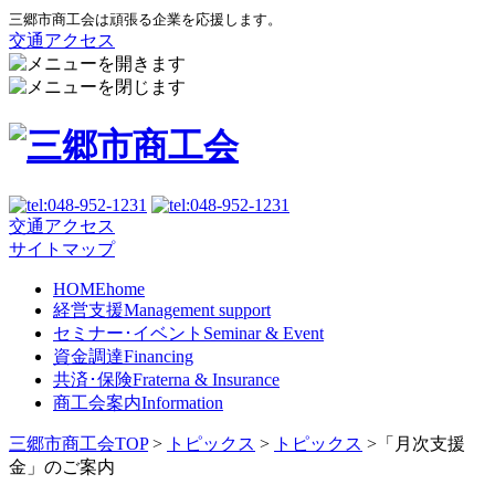
三郷市商工会は頑張る企業を応援します。
交通アクセス
交通アクセス
サイトマップ
HOME
home
経営支援
Management support
セミナー･イベント
Seminar & Event
資金調達
Financing
共済･保険
Fraterna & Insurance
商工会案内
Information
三郷市商工会TOP
>
トピックス
>
トピックス
>
「月次支援
金」のご案内