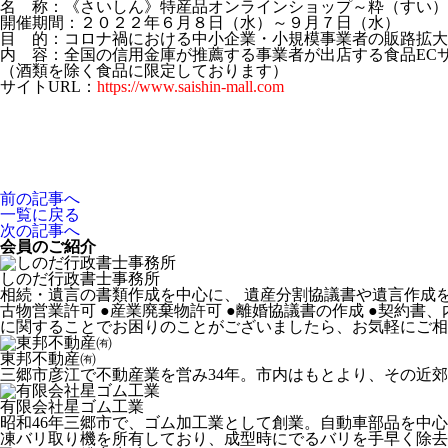
名 称：《さいしん》特産品オンラインショップ～粋（すい）
開催期間：２０２２年６月８日（水）～９月７日（水）
目 的：コロナ禍における中小企業・小規模事業者の販路拡大
内 容：全国の信用金庫が推薦する事業者が出店する食品EC
（酒類を除く食品に限定しております）
サイトURL：
https://www.saishin-mall.com
前の記事へ
一覧に戻る
次の記事へ
会員のご紹介
しのだ行政書士事務所
相続・遺言の書類作成を中心に、 遺産分割協議書や遺言作成をお
古物営業許可 ●産業廃棄物許可 ●離婚協議書の作成 ●契約
に関することでお困りのことがございましたら、お気軽にご相
東邦不動産㈲
三郷市彦江で不動産業を営み34年。市内はもとより、その近
有限会社星ゴム工業
昭和46年三郷市で、ゴム加工業として創業。自動車部品を中
凍バリ取り機を所有しており、成型時にでるバリを手早く除去