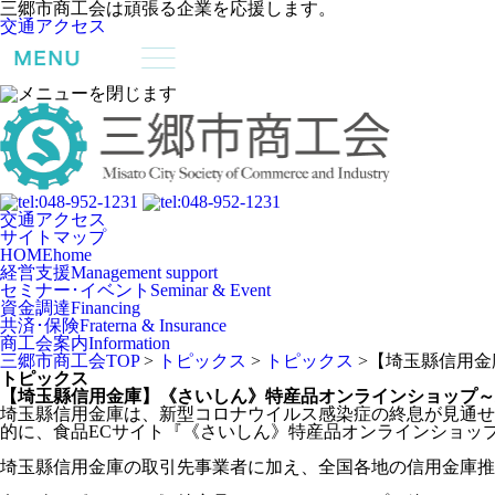
三郷市商工会は頑張る企業を応援します。
交通アクセス
交通アクセス
サイトマップ
HOME
home
経営支援
Management support
セミナー･イベント
Seminar & Event
資金調達
Financing
共済･保険
Fraterna & Insurance
商工会案内
Information
三郷市商工会TOP
>
トピックス
>
トピックス
>
【埼玉縣信用金
トピックス
【埼玉縣信用金庫】《さいしん》特産品オンラインショップ～
埼玉縣信用金庫は、新型コロナウイルス感染症の終息が見通せ
的に、食品ECサイト『《さいしん》特産品オンラインショッ
埼玉縣信用金庫の取引先事業者に加え、全国各地の信用金庫推