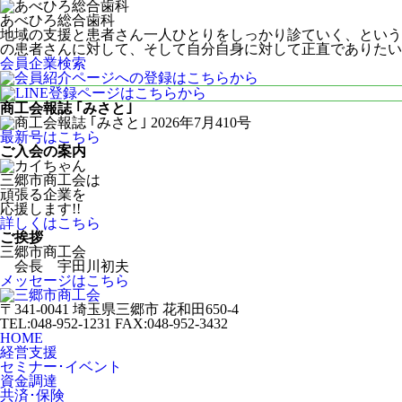
あべひろ総合歯科
地域の支援と患者さん一人ひとりをしっかり診ていく、という
の患者さんに対して、そして自分自身に対して正直でありたい
会員企業検索
商工会報誌 ｢みさと｣
最新号はこちら
ご入会の案内
三郷市商工会は
頑張る企業を
応援します!!
詳しくはこちら
ご挨拶
三郷市商工会
会長 宇田川初夫
メッセージはこちら
〒341-0041 埼玉県三郷市 花和田650-4
TEL:048-952-1231 FAX:048-952-3432
HOME
経営支援
セミナー･イベント
資金調達
共済･保険