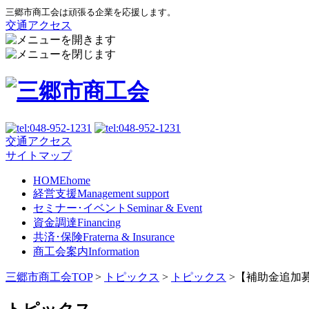
三郷市商工会は頑張る企業を応援します。
交通アクセス
交通アクセス
サイトマップ
HOME
home
経営支援
Management support
セミナー･イベント
Seminar & Event
資金調達
Financing
共済･保険
Fraterna & Insurance
商工会案内
Information
三郷市商工会TOP
>
トピックス
>
トピックス
>
【補助金追加