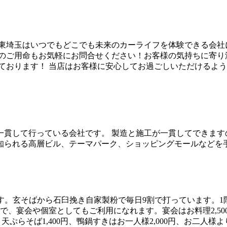
東埼玉はいつでもどこでも未来のカーライフを体験できる会社
のご用命もお気軽にお問合せください！お客様の気持ちに寄り
ております！ 当店はお客様に安心してお過ごしいただけるよ
貫して行っている会社です。 製造と施工が一貫してできます
知られる高層ビル、テーマパーク、ショッピングモールなどを
です。玄そばから石臼挽き自家製粉で毎日9割で打っています。1
、宴会や個室としてもご利用になれます。宴会はお料理2,500
,510円、天ぷらそば1,400円、鴨鍋すきはお一人様2,000円、