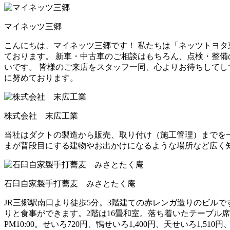
マイネッツ三郷
こんにちは、マイネッツ三郷です！ 私たちは「ネッツトヨタ
ております。 新車・中古車のご相談はもちろん、点検・整備
いです。 皆様のご来店をスタッフ一同、心よりお待ちしてし
に努めております。
株式会社 末広工業
当社はダクトの製造から販売、取り付け（施工管理）までを一
まが普段目にする建物やお出かけになるような場所など広く
石臼自家製手打蕎麦 みさとたく庵
JR三郷駅南口より徒歩5分。3階建ての赤レンガ造りのビル
りと食事ができます。2階は16畳和室。落ち着いたテーブル席で
PM10:00。せいろ720円、鴨せいろ1,400円、天せいろ1