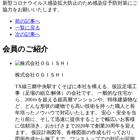
新型コロナウイルス感染拡大防止のため感染症予防対策にご
協力をお願いいたします。
前の記事へ
一覧に戻る
次の記事へ
会員のご紹介
株式会社ＯＧＩＳＨＩ
TX線三郷中央駅すぐそばに本社を構える、仮設足場工
事（足場の組立/解体）の会社です。 一般的な住宅か
ら、200ｍを超える超高層マンションや、特殊建築物な
ど、どんな形状の建物でも高い技術を持った職人と長
年培ったノウハウで対応いたします。 安心・安全を当
たり前に、そして迅速に提供することで幅広いお客様
に信頼頂き、おかげさまで2020年で創業20周年を迎え
ます。 仮設計画図等、各種図面の作成も行っており、
図面作成から施工まで、ワンストップでの対応が可能