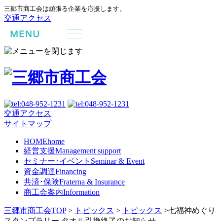
三郷市商工会は頑張る企業を応援します。
交通アクセス
交通アクセス
サイトマップ
HOME
home
経営支援
Management support
セミナー･イベント
Seminar & Event
資金調達
Financing
共済･保険
Fraterna & Insurance
商工会案内
Information
三郷市商工会TOP
>
トピックス
>
トピックス
>
七福神めぐり
スタンプラリー タオル引換終了のお知らせ