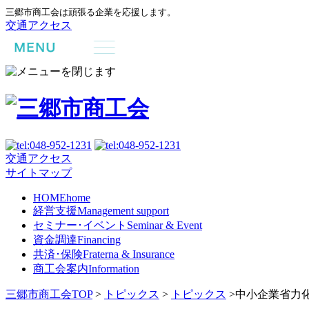
三郷市商工会は頑張る企業を応援します。
交通アクセス
交通アクセス
サイトマップ
HOME
home
経営支援
Management support
セミナー･イベント
Seminar & Event
資金調達
Financing
共済･保険
Fraterna & Insurance
商工会案内
Information
三郷市商工会TOP
>
トピックス
>
トピックス
>
中小企業省力