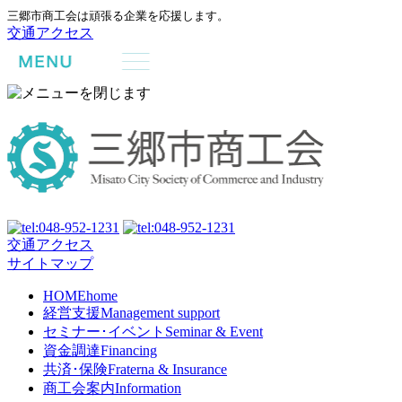
三郷市商工会は頑張る企業を応援します。
交通アクセス
交通アクセス
サイトマップ
HOME
home
経営支援
Management support
セミナー･イベント
Seminar & Event
資金調達
Financing
共済･保険
Fraterna & Insurance
商工会案内
Information