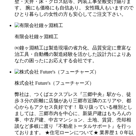
壁・天井・床・クロス貼等、内装工事全般受け賜りま
す。 腕にも価格にも自信あり。 女性職人もいますので
ひとり暮らしの女性の方も安心してご注文下さい。
有限会社鐘ヶ淵精工
㈲鐘ヶ淵精工は製造現場の省力化、品質安定に豊富な
治工具・自動機の製造経験を活かした設計力によりあ
なたの困ったにお応えする会社です。
株式会社 Future's（フューチャーズ）
弊社は、つくばエクスプレス『三郷中央』駅から、徒
歩３分の距離に店舗があり三郷市近隣のエリアや、都
心からもアクセス良好です！ 取り扱っている種別とし
ましては、三郷市内を中心に、新築戸建はもちろんの
事、中古戸建、中古マンション、土地、賃貸、売却相
談など多岐に渡り『不動産トータルサポート』を行っ
ております。 ★住宅ローンについて★ 業界歴１０年以