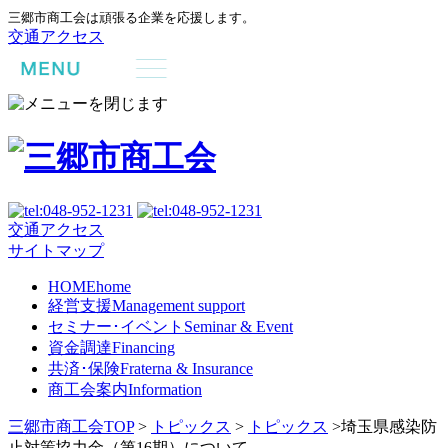
三郷市商工会は頑張る企業を応援します。
交通アクセス
交通アクセス
サイトマップ
HOME
home
経営支援
Management support
セミナー･イベント
Seminar & Event
資金調達
Financing
共済･保険
Fraterna & Insurance
商工会案内
Information
三郷市商工会TOP
>
トピックス
>
トピックス
>
埼玉県感染防
止対策協力金（第16期）について