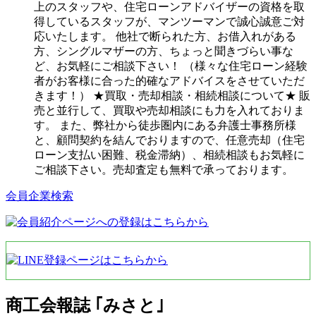
上のスタッフや、住宅ローンアドバイザーの資格を取
得しているスタッフが、マンツーマンで誠心誠意ご対
応いたします。 他社で断られた方、お借入れがある
方、シングルマザーの方、ちょっと聞きづらい事な
ど、お気軽にご相談下さい！ （様々な住宅ローン経験
者がお客様に合った的確なアドバイスをさせていただ
きます！） ★買取・売却相談・相続相談について★ 販
売と並行して、買取や売却相談にも力を入れておりま
す。 また、弊社から徒歩圏内にある弁護士事務所様
と、顧問契約を結んでおりますので、任意売却（住宅
ローン支払い困難、税金滞納）、相続相談もお気軽に
ご相談下さい。売却査定も無料で承っております。
会員企業検索
商工会報誌 ｢みさと｣