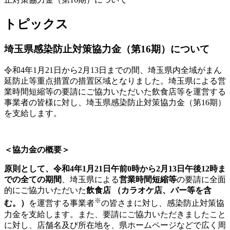
トピックス
埼玉県感染防止対策協力金（第16期）について
令和4年1月21日から2月13日までの間、埼玉県内全域がまん
延防止等重点措置の措置区域となりました。埼玉県による営
業時間短縮等の要請にご協力いただいた飲食店等を運営する
事業者の皆様に対し、埼玉県感染防止対策協力金（第16期）
を支給します。
＜協力金の概要＞
原則として、令和4年1月21日午前0時から2月13日午後12時ま
での全ての期間
、埼玉県による
営業時間短縮等
の要請に全面
的にご協力いただいた
飲食店 （カラオケ店、バー等を含
※
む。）
を運営する事業者
の皆さまに対し、感染防止対策協
力金を支給します。また、要請にご協力いただきましたこと
に対し、店舗名及び所在地を、県ホームページなどで広く周