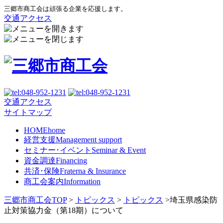
三郷市商工会は頑張る企業を応援します。
交通アクセス
交通アクセス
サイトマップ
HOME
home
経営支援
Management support
セミナー･イベント
Seminar & Event
資金調達
Financing
共済･保険
Fraterna & Insurance
商工会案内
Information
三郷市商工会TOP
>
トピックス
>
トピックス
>
埼玉県感染防
止対策協力金（第18期）について