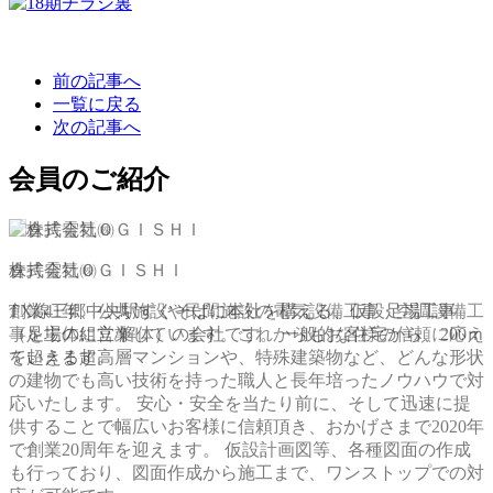
前の記事へ
一覧に戻る
次の記事へ
会員のご紹介
倉持電気㈱
株式会社ＯＧＩＳＨＩ
創業41年、公共施設や民間施設の電気設備工事・空調設備工
TX線三郷中央駅すぐそばに本社を構える、仮設足場工事
事を主体に営業しています。これからもお客様の信頼に応え
（足場の組立/解体）の会社です。 一般的な住宅から、200ｍ
ていきます。
を超える超高層マンションや、特殊建築物など、どんな形状
の建物でも高い技術を持った職人と長年培ったノウハウで対
応いたします。 安心・安全を当たり前に、そして迅速に提
供することで幅広いお客様に信頼頂き、おかげさまで2020年
で創業20周年を迎えます。 仮設計画図等、各種図面の作成
も行っており、図面作成から施工まで、ワンストップでの対