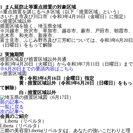
1 まん延防止等重点措置の対象区域
○重点措置を講じるべき区域（以下「措置区域」という）
さいたま市及び川口市（令和3年4月16日（金曜日）に指定）
○措置区域以外
措置区域を除く、埼玉県全域
※川越市、所沢市、草加市、越谷市、蕨市、戸田市、朝霞市、
志木市、和光市、新座市、
富士見市、ふじみ野市及び三芳町については、令和3年6月20日
（日曜日）をもって解除
2 実施期間
措置区域及び措置区域以外共通
令和3年4月20日（火曜日）から令和3年7月11日（日曜日）まで
※6月20日までの要請内容はこちら
○措置区域図
青 : 令和3年4月16日（金曜日）指定
黄 : 措置区域以外（令和3年6月20日（日曜日）をもっ
て解除）
白 : 措置区域以外
前の記事へ
一覧に戻る
次の記事へ
会員のご紹介
Liberta（リベルタ）
トーサイ不動産株式会社
三郷の美容室Liberta(リベルタ)は、あなたの強いこだわりと理
住まいに関することならなんでもご相談ください 売りたい・