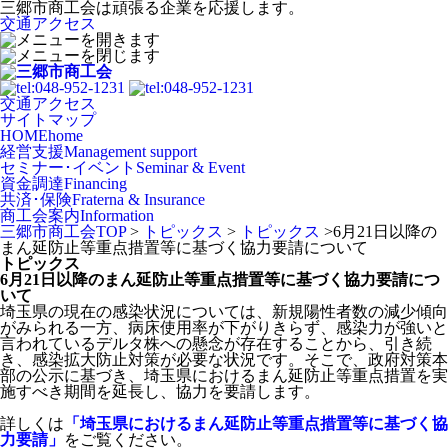
三郷市商工会は頑張る企業を応援します。
交通アクセス
交通アクセス
サイトマップ
HOME
home
経営支援
Management support
セミナー･イベント
Seminar & Event
資金調達
Financing
共済･保険
Fraterna & Insurance
商工会案内
Information
三郷市商工会TOP
>
トピックス
>
トピックス
>
6月21日以降の
まん延防止等重点措置等に基づく協力要請について
トピックス
6月21日以降のまん延防止等重点措置等に基づく協力要請につ
いて
埼玉県の現在の感染状況については、新規陽性者数の減少傾向
がみられる一方、病床使用率が下がりきらず、感染力が強いと
言われているデルタ株への懸念が存在することから、引き続
き、感染拡大防止対策が必要な状況です。そこで、政府対策本
部の公示に基づき、埼玉県におけるまん延防止等重点措置を実
施すべき期間を延長し、協力を要請します。
詳しくは
「埼玉県におけるまん延防止等重点措置等に基づく協
力要請」
をご覧ください。