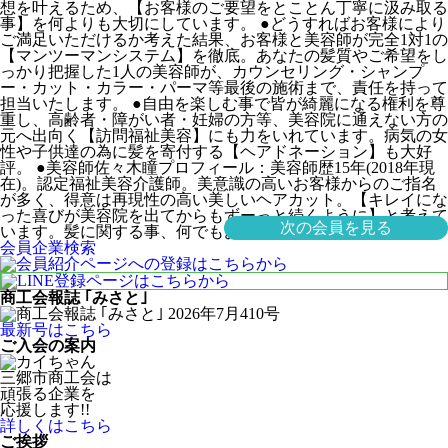
想を叶えるため、【お客様のご要望をとことん丁寧に汲み取る
買いたい・貸したい・借りたい・直したい 三郷市内はモチロ
事】を何よりも大切にしています。 ●どうすればお客様により
ンそれ以外でも 経験豊富なスタッフが親切丁寧に対応させて
ご満足いただけるか考えた結果、お客様と美容師が完全1対1の
いただきます！
【マンツーマンシステム】を徹底。あなたの髪質やご希望をし
っかり把握した1人の美容師が、カウンセリング・シャンプ
ー・カット・カラー・パーマ等最後の施術まで、責任を持って
担当いたします。 ●自由を楽しむ事で皆が綺麗になる権利を尊
重し、高齢者・障がい者・妊婦の方等、美容院に通えない方の
元へ出向く【訪問福祉美容】にも力をいれています。病気の女
性や子供達の為に髪を寄付する【ヘアドネーション】も大好
評。 ●美容師佐々木瞳プロフィール：美容師歴15年(2018年現
在)。認定福祉美容介護師。美意識の高いお客様からのご指名
が多く、得意は再現性の高い美しいヘアカット。【キレイにな
った喜びが美容院を出てからもずーっと続くように】と考えて
次の会員を見る
います。髪に関する事、何でもお気軽にご相談ください。
会員企業検索
商工会報誌 ｢みさと｣
最新号はこちら
ご入会の案内
三郷市商工会は
頑張る企業を
応援します!!
詳しくはこちら
ご挨拶