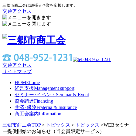
三郷市商工会は頑張る企業を応援します。
交通アクセス
交通アクセス
サイトマップ
HOME
home
経営支援
Management support
セミナー･イベント
Seminar & Event
資金調達
Financing
共済･保険
Fraterna & Insurance
商工会案内
Information
三郷市商工会TOP
>
トピックス
>
トピックス
>
WEBセミナ
ー提供開始のお知らせ（当会員限定サービス）