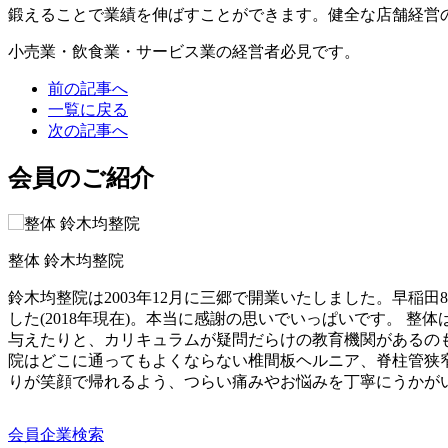
鍛えることで業績を伸ばすことができます。健全な店舗経営
小売業・飲食業・サービス業の経営者必見です。
前の記事へ
一覧に戻る
次の記事へ
会員のご紹介
整体 鈴木均整院
鈴木均整院は2003年12月に三郷で開業いたしました。早稲
した(2018年現在)。本当に感謝の思いでいっぱいです。
与えたりと、カリキュラムが疑問だらけの教育機関があるのも事
院はどこに通ってもよくならない椎間板ヘルニア、脊柱管狭
りが笑顔で帰れるよう、つらい痛みやお悩みを丁寧にうかが
会員企業検索