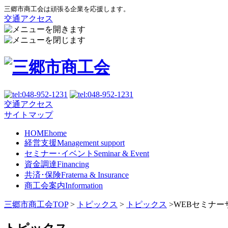
三郷市商工会は頑張る企業を応援します。
交通アクセス
交通アクセス
サイトマップ
HOME
home
経営支援
Management support
セミナー･イベント
Seminar & Event
資金調達
Financing
共済･保険
Fraterna & Insurance
商工会案内
Information
三郷市商工会TOP
>
トピックス
>
トピックス
>
WEBセミナー