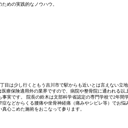
のための実践的なノウハウ。
田8丁目は少し行くともう吉川市で駅からも近いとは言えない立
 整体は医療保険適用外の業界ですので、病院や整骨院に通われる
実です。 院長の鈴木は文部科学省認定の専門学校で2年間学び
窄症などからくる腰痛や坐骨神経痛（痛みやシビレ等）でお悩み
い真心こめた施術をおこなって参ります。