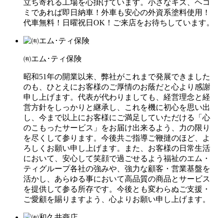
立ち寄れる工場を心掛けています。小さなキズ、ヘコ
ミであれば即日納車！外車も安心の外資系塗料使用！
代車無料！日曜祝日OK！ご来店をお待ちしています。
㈲エム･ティ保険
昭和51年の開業以来、弊社がこれまで発展できました
のも、ひとえにお客様のご厚情のお蔭だと心より感謝
申し上げます。代表が代わりましても、経営理念と経
営方針をしっかりと継承し、これを機に初心を思い出
し、今まで以上にお客様にご満足していただける「心
のこもったサービス」をお届け出来るよう、力の限り
を尽くして参ります。今後共ご指導ご鞭撻のほど、よ
ろしくお願い申し上げます。また、お客様の日常生活
において、安心して笑顔で過ごせるよう福祉のエム・
ティグループ各社の強みや、強力な顧客・営業基盤を
活かし、あらゆる事において高品質の商品とサービス
を提供して参る所存です。今後とも変わらぬご支援・
ご愛顧を賜りますよう、心よりお願い申し上げます。