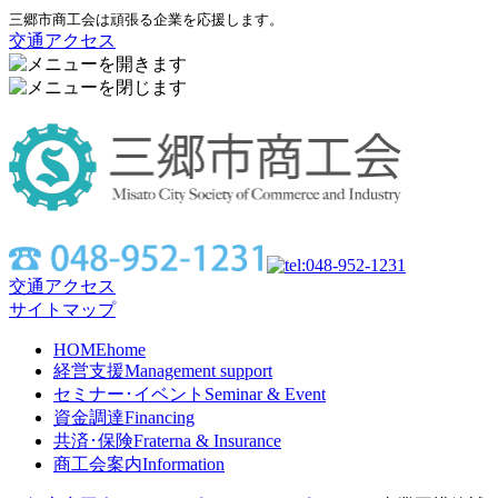
三郷市商工会は頑張る企業を応援します。
交通アクセス
交通アクセス
サイトマップ
HOME
home
経営支援
Management support
セミナー･イベント
Seminar & Event
資金調達
Financing
共済･保険
Fraterna & Insurance
商工会案内
Information